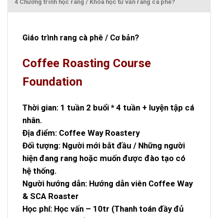
4 Chương trình học rang / Khóa học tư vấn rang cà phê?
Giáo trình rang cà phê /
C
ơ bản
?
Coffee Roasting Course
Foundation
Thời gian: 1 tuần 2 buổi * 4 tuần + luyện tập cá
nhân.
Địa điểm: Coffee Way Roastery
Đối tượng: Người mới bắt đầu / Những người
hiện đang rang hoặc muốn được đào tạo có
hệ thống.
Người hướng dẫn: Hướng dẫn viên Coffee Way
& SCA Roaster
Học phí: Học vấn – 10tr (Thanh toán đầy đủ