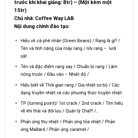
trước khi khai giảng: 8tr) – (Một kèm một
15tr)
Chủ nhà: Coffee Way LAB
Nội dung chính đào tạo
:
Hiểu về cà phê nhân (Green Beans) / Rang là gì? /
Tên và tính năng của máy rang / nồi rang – lưới
sắt.
Tên và đặc điểm rang xay / Chuẩn bị rang / Làm
nóng trước / Đầu vào – Nhiệt độ /
Hiểu biết về Thời gian rang / Gia nhiệt sơ bộ / Các
dạng truyền nhiệt và các phương thức truyền nhiệt.
TP (turning point)/ 1st crack / 2nd crack / Tìm hiểu
về khí thải và đối lưu / Quản lý Chaff /…
Phản ứng thu nhiệt / Phản ứng tỏa nhiệt / Phản
ứng Maillard / Phản ứng caramel /