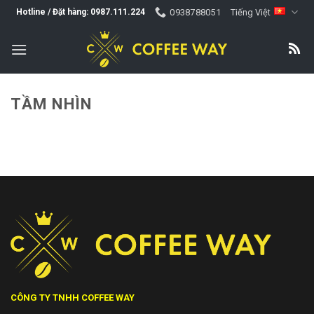
Skip
0938788051
Tiếng Việt
Hotline / Đặt hàng: 0987.111.224
to
content
TẦM NHÌN
CÔNG TY TNHH COFFEE WAY