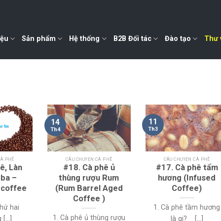
iệu
Sản phẩm
Hệ thống
B2B Đối tác
Đào tạo
Thư 
11
14
Th3
Th4
CÀ PHÊ
CÂU CHUYỆN CÀ PHÊ
CÂU CHUYỆN CÀ PHÊ
ê, Làn
#18. Cà phê ủ
#17. Cà phê tẩm
 ba –
thùng rượu Rum
hương (Infused
 coffee
(Rum Barrel Aged
Coffee)
Coffee )
thứ hai
1. Cà phê tầm hương
1. Cà phê ủ thùng rượu
...]
là gi? [...]