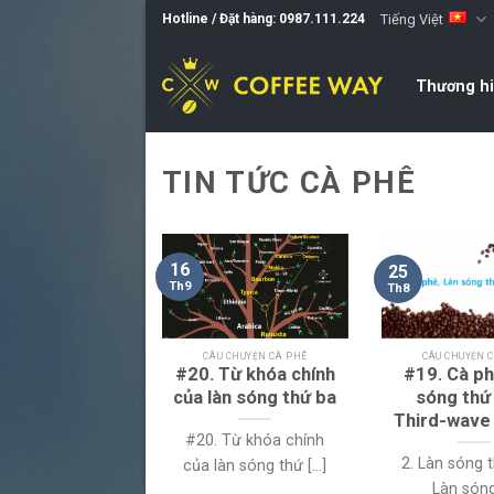
Skip
Tiếng Việt
Hotline / Đặt hàng: 0987.111.224
to
content
Thương h
TIN TỨC CÀ PHÊ
16
25
Th9
Th8
IN TỨC SỰ KIỆN
CÂU CHUYỆN CÀ PHÊ
CÂU CHUYỆN 
a Sale Festa
#20. Từ khóa chính
#19. Cà ph
2021
của làn sóng thứ ba
sóng thứ
Third-wave
 Sale Festa 2021
#20. Từ khóa chính
2. Làn sóng 
hợ quảng bá [...]
của làn sóng thứ [...]
Làn sóng [