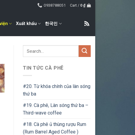
0938788051
Cart /
0
₫
viện
Xuất khẩu
한국인
TIN TỨC CÀ PHÊ
#20. Từ khóa chính của làn sóng
thứ ba
#19. Cà phê, Làn sóng thứ ba –
Third-wave coffee
#18. Cà phê ủ thùng rượu Rum
(Rum Barrel Aged Coffee )