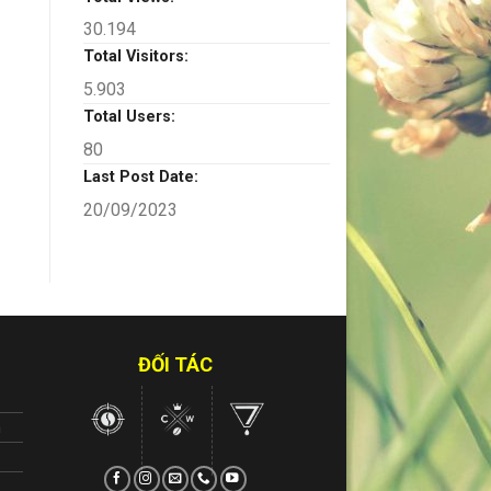
30.194
Total Visitors:
5.903
Total Users:
80
Last Post Date:
20/09/2023
ĐỐI TÁC
n